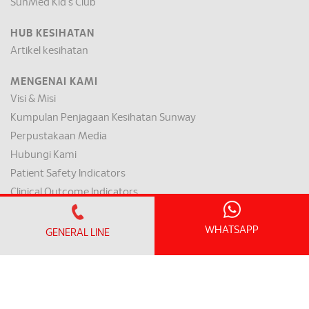
SunMed Kid's Club
HUB KESIHATAN
Artikel kesihatan
MENGENAI KAMI
Visi & Misi
Kumpulan Penjagaan Kesihatan Sunway
Perpustakaan Media
Hubungi Kami
Patient Safety Indicators
Clinical Outcome Indicators
WAKTU PEJABAT
WHATSAPP
GENERAL LINE
Isnin - Jumaat:
8.30am – 5.00pm
(Makan tengah hari 1.00 petang – 2.00 petang)
Sabtu : 8.30 pagi - 1.00 petang