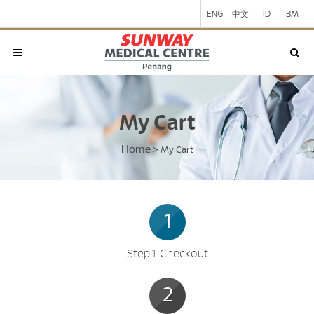
ENG
中文
ID
BM
My Cart
Home
>
My Cart
1
Step 1: Checkout
2