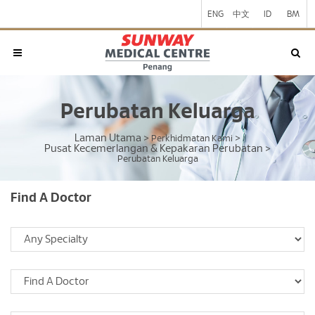
ENG
中文
ID
BM
Perubatan Keluarga
Laman Utama
>
Perkhidmatan Kami
>
Pusat Kecemerlangan & Kepakaran Perubatan
>
Perubatan Keluarga
Find A Doctor