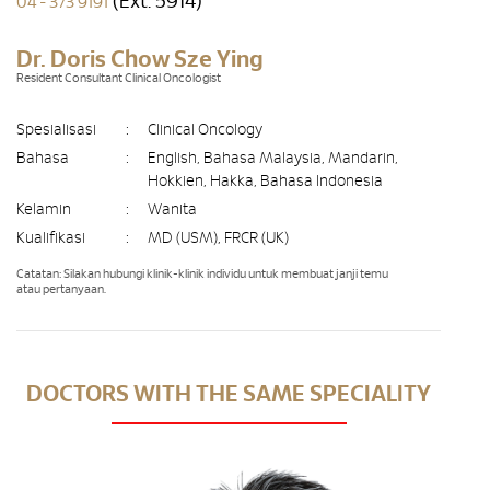
(Ext. 5914)
04 - 373 9191
Dr. Doris Chow Sze Ying
Resident Consultant Clinical Oncologist
Spesialisasi
:
Clinical Oncology
Bahasa
:
English, Bahasa Malaysia, Mandarin,
Hokkien, Hakka, Bahasa Indonesia
Kelamin
:
Wanita
Kualifikasi
:
MD (USM), FRCR (UK)
Catatan: Silakan hubungi klinik-klinik individu untuk membuat janji temu
atau pertanyaan.
DOCTORS WITH THE SAME SPECIALITY