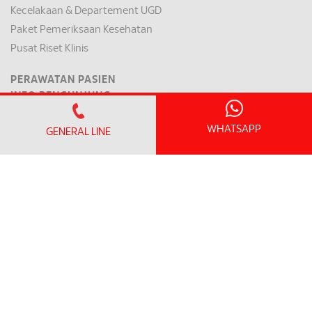
Kecelakaan & Departement UGD
Paket Pemeriksaan Kesehatan
Pusat Riset Klinis
PERAWATAN PASIEN
INFO PENGUNJUNG
Jam Kunjungan dan Pedoman
WHATSAPP
WiFi & Fasilitas Umum
GENERAL LINE
Datang kesini & Parkir
INFORMASI PASIEN
Jam Operasional Klinik
Daftar Pemeriksaan Jadwal Janji
Rawat Inap / Pengeluaran
Harga Kamar
Mode Pembayaran & Asuransi
Persiapan Pembedahan