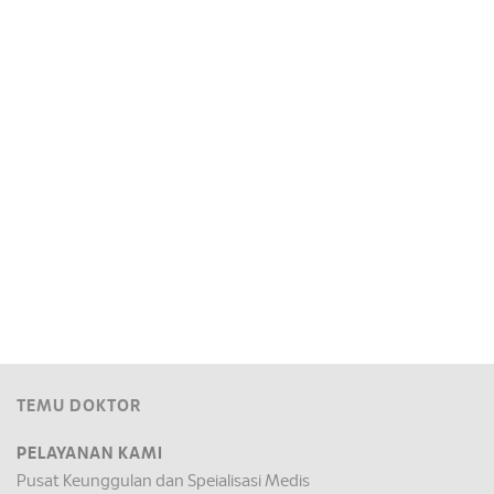
TEMU DOKTOR
PELAYANAN KAMI
Pusat Keunggulan dan Speialisasi Medis