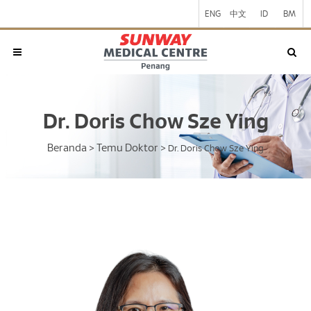
ENG
中文
ID
BM
Dr. Doris Chow Sze Ying
Beranda
Temu Doktor
>
>
Dr. Doris Chow Sze Ying