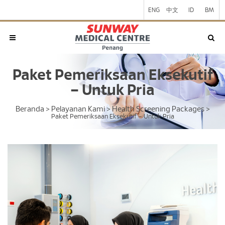
ENG
中文
ID
BM
Paket Pemeriksaan Eksekutif
– Untuk Pria
Beranda
Pelayanan Kami
Health Screening Packages
>
>
>
Paket Pemeriksaan Eksekutif – Untuk Pria