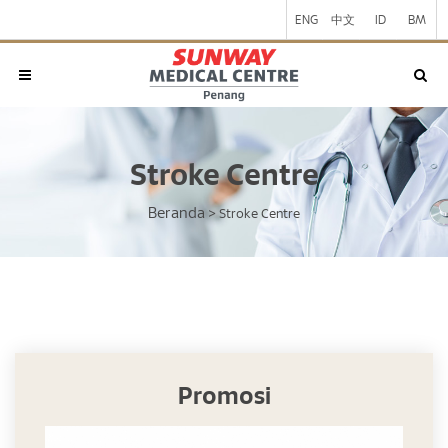
ENG
中文
ID
BM
Stroke Centre
Beranda
>
Stroke Centre
Promosi