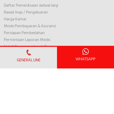
Daftar Pemeriksaan Jadwal Janji
Rawat Inap / Pengeluaran
Harga Kamar
Mode Pembayaran & Asuransi
Persiapan Pembedahan
Permintaan Laporan Medis
Hak & Tanggung Jawab Pasien
PASIEN INTERNASIONAL
WHATSAPP
GENERAL LINE
Pusat Pasien Internasional
Penerbangan ke Penang
Akomodasi & Tempat Wisata Terdekat
LOYALTY PROGRAM
SunMed Kid's Club
HUB KESEHATAN
Artikel Kesehatan