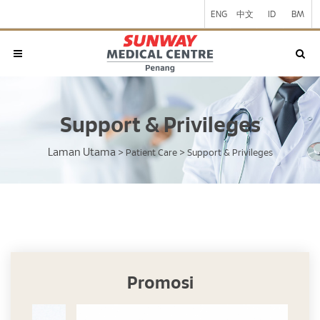
ENG
中文
ID
BM
Support & Privileges
Laman Utama
>
Patient Care
>
Support & Privileges
Promosi