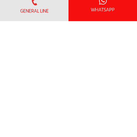
Artikel kesihatan
WHATSAPP
GENERAL LINE
MENGENAI KAMI
Visi & Misi
Kumpulan Penjagaan Kesihatan Sunway
Perpustakaan Media
Hubungi Kami
Patient Safety Indicators
Clinical Outcome Indicators
WAKTU PEJABAT
Isnin - Jumaat:
8.30am – 5.00pm
(Makan tengah hari 1.00 petang – 2.00 petang)
Sabtu : 8.30 pagi - 1.00 petang
Ditutup pada hari Ahad dan Cuti Umum
TALIAN UMUM