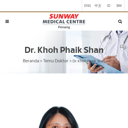
ENG
中文
ID
BM
Dr. Khoh Phaik Shan
Beranda
Temu Doktor
>
>
Dr. Khoh Phaik Shan