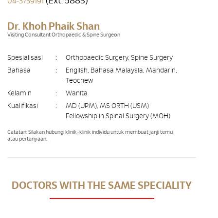
(Ext. 5883)
04-3739191
Dr. Khoh Phaik Shan
Visiting Consultant Orthopaedic & Spine Surgeon
Spesialisasi
:
Orthopaedic Surgery, Spine Surgery
Bahasa
:
English, Bahasa Malaysia, Mandarin,
Teochew
Kelamin
:
Wanita
Kualifikasi
:
MD (UPM), MS ORTH (USM)
Fellowship in Spinal Surgery (MOH)
Catatan: Silakan hubungi klinik-klinik individu untuk membuat janji temu
atau pertanyaan.
DOCTORS WITH THE SAME SPECIALITY