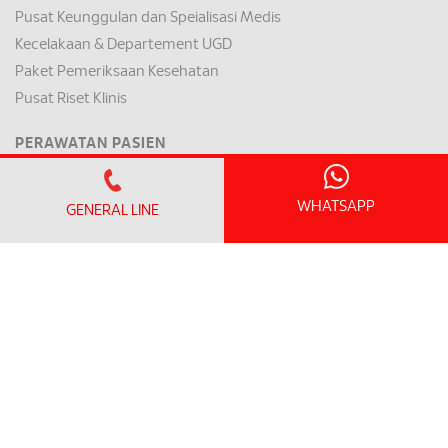
Pusat Keunggulan dan Speialisasi Medis
Kecelakaan & Departement UGD
Paket Pemeriksaan Kesehatan
Pusat Riset Klinis
PERAWATAN PASIEN
INFO PENGUNJUNG
Jam Kunjungan dan Pedoman
WHATSAPP
GENERAL LINE
WiFi & Fasilitas Umum
Datang kesini & Parkir
INFORMASI PASIEN
Jam Operasional Klinik
Daftar Pemeriksaan Jadwal Janji
Rawat Inap / Pengeluaran
Harga Kamar
Mode Pembayaran & Asuransi