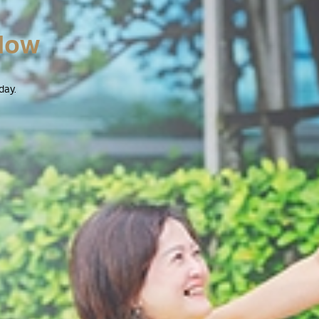
Now
day.