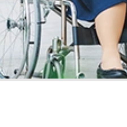
息
LOYALTY PROGRAM
息
SunMed Kid's Club
间和指南
健康中心
网和一般设施
健康文章
里和停车