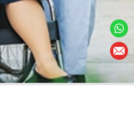
工作时间
周一至周五：
早上8时30分至5时
(午餐时间：下午1时至2时)
周六: 早上8时30分至下午1时
周日和公共假期: 休息