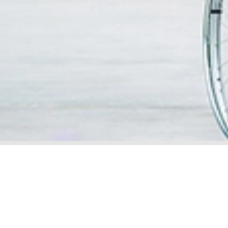
搜寻医生
患者信
访问信
我们的服务
探视时
卓越中心和医学专科
无线上
急诊科
到达这
健康筛查配套