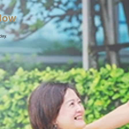
Now
day.