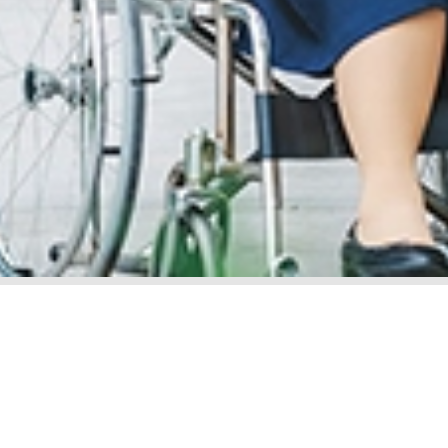
息
LOYALTY PROGRAM
息
SunMed Kid's Club
间和指南
健康中心
网和一般设施
健康文章
里和停车