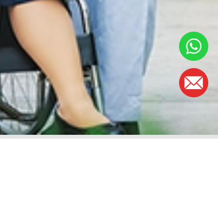
工作时间
周一至周五：
早上8时30分至5时
(午餐时间：下午1时至2时)
周六: 早上8时30分至下午1时
周日和公共假期: 休息