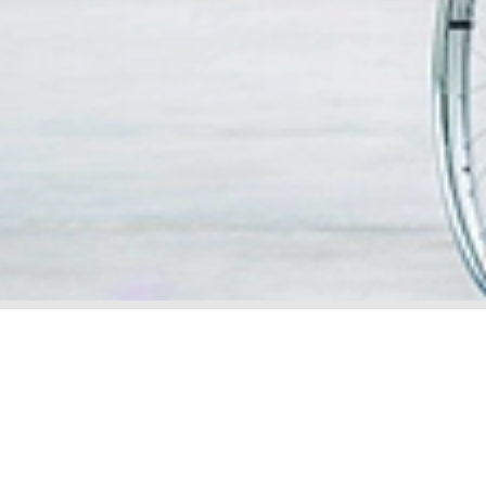
搜寻医生
患者信
访问信
我们的服务
探视时
卓越中心和医学专科
无线上
急诊科
到达这
健康筛查配套