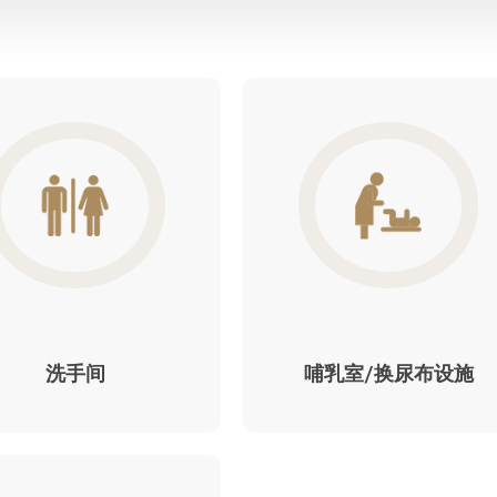
洗手间
哺乳室/换尿布设施