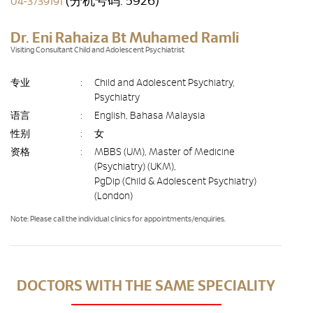
(分机号码: 5926)
04-3739191
Dr. Eni Rahaiza Bt Muhamed Ramli
Visiting Consultant Child and Adolescent Psychiatrist
专业
:
Child and Adolescent Psychiatry,
Psychiatry
语言
:
English, Bahasa Malaysia
性别
:
女
资格
:
MBBS (UM), Master of Medicine
(Psychiatry) (UKM),
PgDip (Child & Adolescent Psychiatry)
(London)
Note: Please call the individual clinics for appointments/enquiries.
DOCTORS WITH THE SAME SPECIALITY