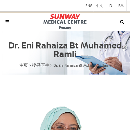
ENG
中文
ID
BM
Dr. Eni Rahaiza Bt Muhamed
Ramli
主页
搜寻医生
>
>
Dr. Eni Rahaiza Bt Muhamed Ramli