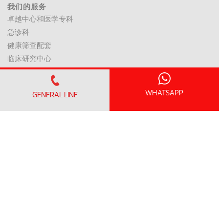
我们的服务
卓越中心和医学专科
急诊科
健康筛查配套
临床研究中心
患者信息
访问信息
WHATSAPP
GENERAL LINE
探视时间和指南
无线上网和一般设施
到达这里和停车
患者资讯
诊所营业时间
预约清单
入院/ 出院
房间价格
支付方式与保险