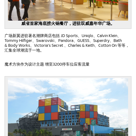
威省首家海底捞火锅餐厅，进驻双威嘉年华广场。
广场新翼进驻著名潮牌商店包括 JD Sports、Uniqlo、Calvin Klein、
Tommy Hilfiger、Swarovski、Pandora、GUESS、Superdry、Bath
& Body Works、Victoria's Secret 、Charles & Keith、Cotton On 等等，
汇集全球潮流于一地。
魔术方块作为设计主题 增至3200停车位应客流量