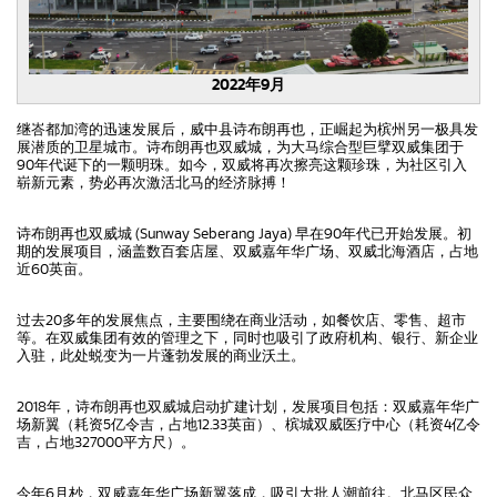
2022年9月
继峇都加湾的迅速发展后，威中县诗布朗再也，正崛起为槟州另一极具发
展潜质的卫星城市。诗布朗再也双威城，为大马综合型巨擘双威集团于
90年代诞下的一颗明珠。如今，双威将再次擦亮这颗珍珠，为社区引入
崭新元素，势必再次激活北马的经济脉搏！
诗布朗再也双威城 (Sunway Seberang Jaya) 早在90年代已开始发展。初
期的发展项目，涵盖数百套店屋、双威嘉年华广场、双威北海酒店，占地
近60英亩。
过去20多年的发展焦点，主要围绕在商业活动，如餐饮店、零售、超市
等。在双威集团有效的管理之下，同时也吸引了政府机构、银行、新企业
入驻，此处蜕变为一片蓬勃发展的商业沃土。
2018年，诗布朗再也双威城启动扩建计划，发展项目包括：双威嘉年华广
场新翼（耗资5亿令吉，占地12.33英亩）、槟城双威医疗中心（耗资4亿令
吉，占地327000平方尺）。
今年6月杪，双威嘉年华广场新翼落成，吸引大批人潮前往。北马区民众