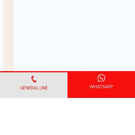
WHATSAPP
GENERAL LINE