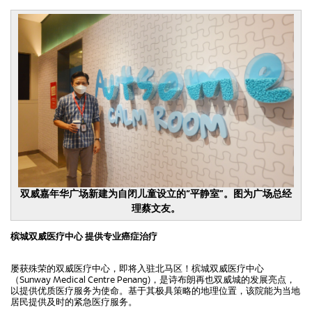
双威嘉年华广场新建为自闭儿童设立的“平静室”。图为广场总经
理蔡文友。
槟城双威医疗中心 提供专业癌症治疗
屡获殊荣的双威医疗中心，即将入驻北马区！槟城双威医疗中心
（Sunway Medical Centre Penang)，是诗布朗再也双威城的发展亮点，
以提供优质医疗服务为使命。基于其极具策略的地理位置，该院能为当地
居民提供及时的紧急医疗服务。