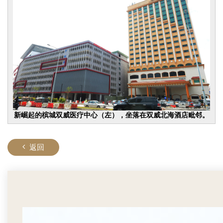
新崛起的槟城双威医疗中心（左），坐落在双威北海酒店毗邻。
返回