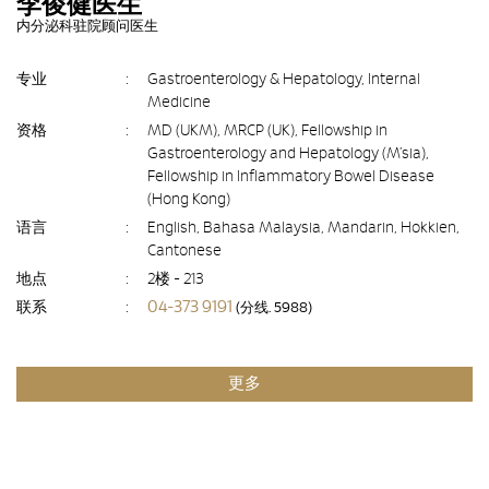
李俊健医生
内分泌科驻院顾问医生
专业
:
Gastroenterology & Hepatology, Internal
Medicine
资格
:
MD (UKM), MRCP (UK), Fellowship in
Gastroenterology and Hepatology (M’sia),
Fellowship in Inflammatory Bowel Disease
(Hong Kong)
语言
:
English, Bahasa Malaysia, Mandarin, Hokkien,
Cantonese
地点
:
2楼 - 213
04-373 9191
联系
:
(分线. 5988)
更多