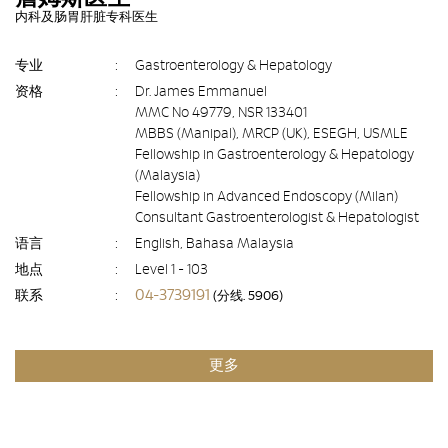
内科及肠胃肝脏专科医生
专业
:
Gastroenterology & Hepatology
资格
:
Dr. James Emmanuel
MMC No 49779, NSR 133401
MBBS (Manipal), MRCP (UK), ESEGH, USMLE
Fellowship in Gastroenterology & Hepatology
(Malaysia)
Fellowship in Advanced Endoscopy (Milan)
Consultant Gastroenterologist & Hepatologist
语言
:
English, Bahasa Malaysia
地点
:
Level 1 - 103
04-3739191
联系
:
(分线. 5906)
更多