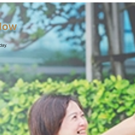
Now
day.