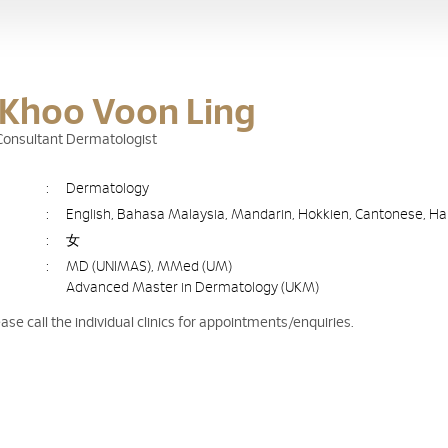
 Khoo Voon Ling
 Consultant Dermatologist
:
Dermatology
:
English, Bahasa Malaysia, Mandarin, Hokkien, Cantonese, H
:
女
:
MD (UNIMAS), MMed (UM)
Advanced Master in Dermatology (UKM)
ease call the individual clinics for appointments/enquiries.