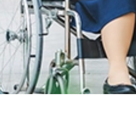
息
LOYALTY PROGRAM
息
SunMed Kid's Club
间和指南
健康中心
网和一般设施
健康文章