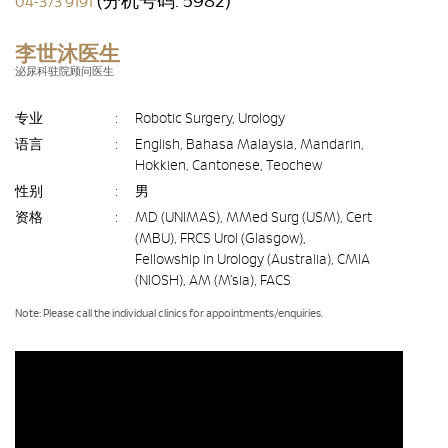
(分机号码: 5982)
04-373 9191
李世沐医生
泌尿科驻院顾问医生
专业
:
Robotic Surgery, Urology
语言
:
English, Bahasa Malaysia, Mandarin,
Hokkien, Cantonese, Teochew
性别
:
男
资格
:
MD (UNIMAS), MMed Surg (USM), Cert
(MBU), FRCS Urol (Glasgow),
Fellowship in Urology (Australia), CMIA
(NIOSH), AM (M’sia), FACS
Note: Please call the individual clinics for appointments/enquiries.