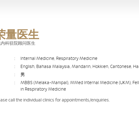
荣量医生
统内科驻院顾问医生
:
Internal Medicine, Respiratory Medicine
:
English, Bahasa Malaysia, Mandarin, Hokkien, Cantonese, H
:
男
:
MBBS (Melaka-Manipal), MMed Internal Medicine (UKM), Fel
in Respiratory Medicine
ease call the individual clinics for appointments/enquiries.