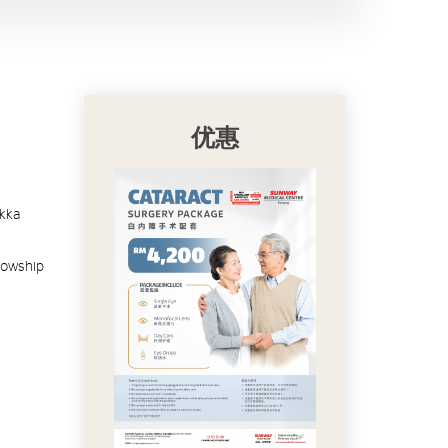
优惠
akka
lowship