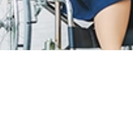
息
LOYALTY PROGRAM
息
SunMed Kid's Club
间和指南
健康中心
网和一般设施
健康文章
里和停车