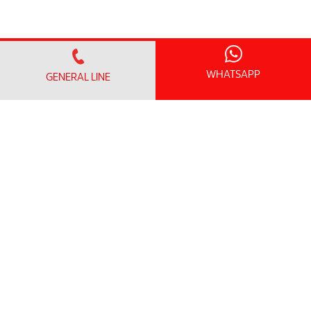
WHATSAPP
GENERAL LINE
FIND A DOCTOR
OUR SERVICES
Centres of Excellence & Medical Specialities
Accident & Emergency Department
Health Screening Packages
Clinical Research
PATIENT CARE
VISITOR INFO
Visiting Hours and Guidelines