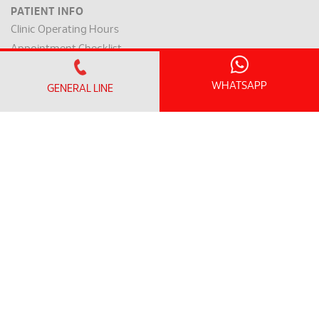
PATIENT INFO
Clinic Operating Hours
Appointment Checklist
Admission / Discharge
WHATSAPP
Room Rates
GENERAL LINE
Payment Mode & Insurance
Preparation for Surgery
Request for a Medical Report
Patient Rights & Responsibilities
INTERNATIONAL PATIENT
International Patient Centre
Flights to Penang
Accommodation & Nearby Attractions
LOYALTY PROGRAM
SunMed Kid's Club